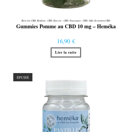
Bien-être CBD
,
Bonbons - CBD
,
Épicerie - CBD
,
Nouveautés - CBD
,
Offre du moment CBD
Gummies Pomme au CBD 10 mg – Heméka
16,90
€
Lire la suite
ÉPUISÉ