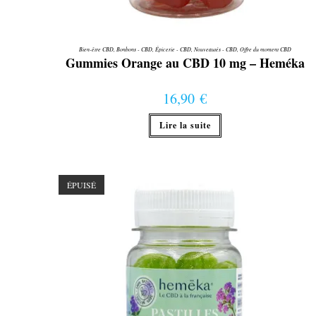
Bien-être CBD
,
Bonbons - CBD
,
Épicerie - CBD
,
Nouveautés - CBD
,
Offre du moment CBD
Gummies Orange au CBD 10 mg – Heméka
16,90
€
Lire la suite
ÉPUISÉ