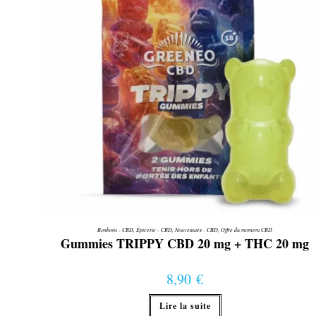
la
page
du
produit
Bonbons - CBD
,
Épicerie - CBD
,
Nouveautés - CBD
,
Offre du moment CBD
Gummies TRIPPY CBD 20 mg + THC 20 mg
8,90
€
Lire la suite