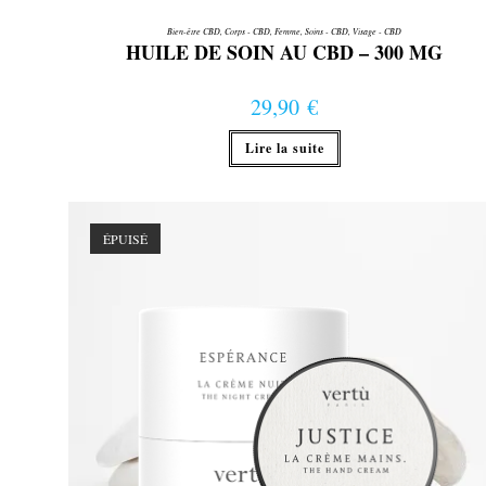
Bien-être CBD
,
Corps - CBD
,
Femme
,
Soins - CBD
,
Visage - CBD
HUILE DE SOIN AU CBD – 300 MG
29,90
€
Lire la suite
ÉPUISÉ