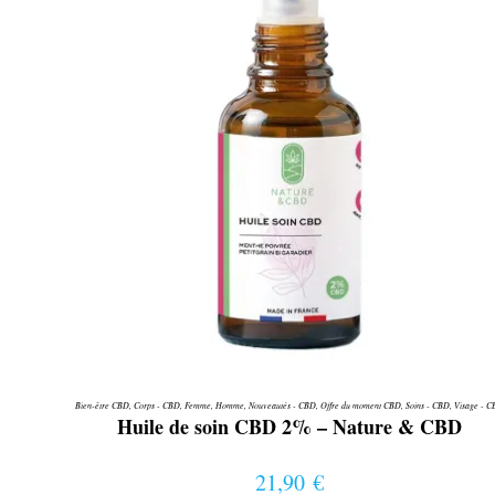
Bien-être CBD
,
Corps - CBD
,
Femme
,
Homme
,
Nouveautés - CBD
,
Offre du moment CBD
,
Soins - CBD
,
Visage - 
Huile de soin CBD 2% – Nature & CBD
21,90
€