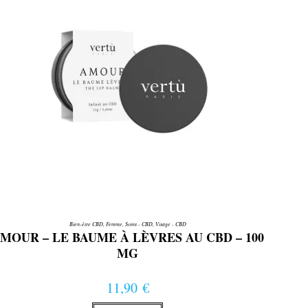
la
page
du
produit
Bien-être CBD
,
Femme
,
Soins - CBD
,
Visage - CBD
MOUR – LE BAUME À LÈVRES AU CBD – 100
MG
11,90
€