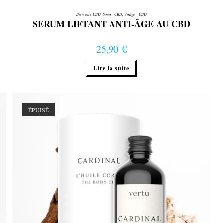
Bien-être CBD
,
Soins - CBD
,
Visage - CBD
SERUM LIFTANT ANTI-ÂGE AU CBD
25,90
€
Lire la suite
ÉPUISÉ