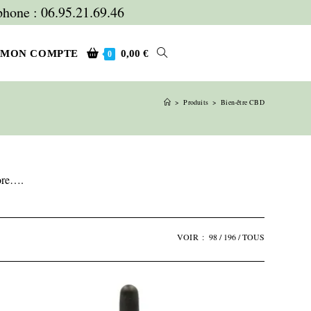
hone : 06.95.21.69.46
TOGGLE
MON COMPTE
0,00
€
0
>
Produits
>
Bien-être CBD
WEBSITE
SEARCH
core….
VOIR :
98
196
TOUS