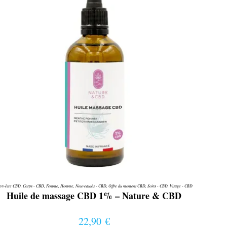
en-être CBD
,
Corps - CBD
,
Femme
,
Homme
,
Nouveautés - CBD
,
Offre du moment CBD
,
Soins - CBD
,
Visage - CBD
Huile de massage CBD 1% – Nature & CBD
22,90
€