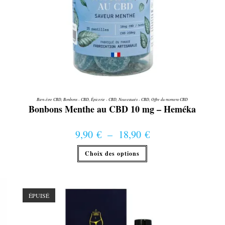
Bien-être CBD
,
Bonbons - CBD
,
Épicerie - CBD
,
Nouveautés - CBD
,
Offre du moment CBD
Bonbons Menthe au CBD 10 mg – Heméka
9,90
€
–
18,90
€
Plage de prix : 9,90 € à 18,90 €
Ce
Choix des options
produit
a
plusieurs
variations.
Les
options
ÉPUISÉ
peuvent
être
choisies
sur