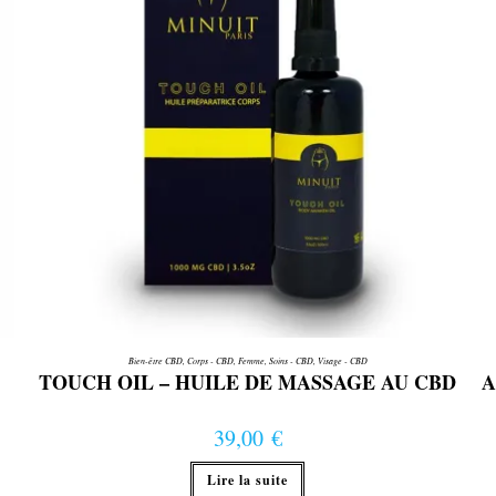
la
page
du
produit
Bien-être CBD
,
Corps - CBD
,
Femme
,
Soins - CBD
,
Visage - CBD
TOUCH OIL – HUILE DE MASSAGE AU CBD
A
39,00
€
Lire la suite