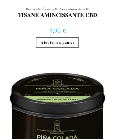
Bien-être CBD
,
Épicerie - CBD
,
Tisanes, infusions, thés - CBD
TISANE AMINCISSANTE CBD
9,90
€
Ajouter au panier