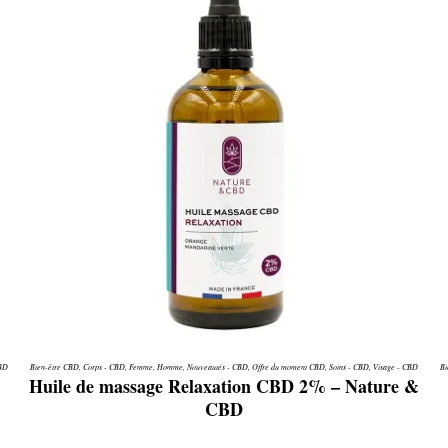
CBD
Bien-être CBD
,
Corps - CBD
,
Femme
,
Homme
,
Nouveautés - CBD
,
Offre du moment CBD
,
Soins - CBD
,
Visage - CBD
Bi
Huile de massage Relaxation CBD 2% – Nature &
CBD