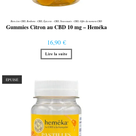
Bien-être CBD
,
Bonbons - CBD
,
Épicerie - CBD
,
Nouveautés - CBD
,
Offre du moment CBD
Gummies Citron au CBD 10 mg – Heméka
16,90
€
Lire la suite
ÉPUISÉ