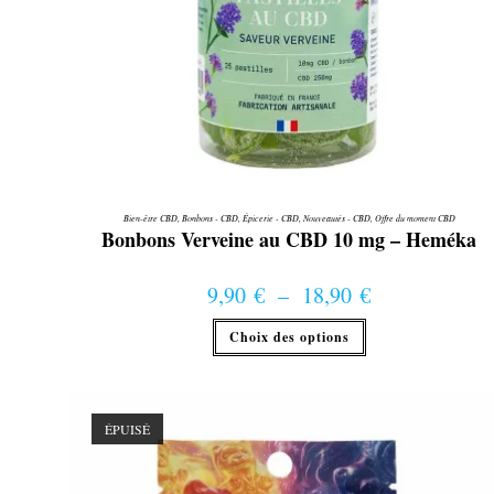
Bien-être CBD
,
Bonbons - CBD
,
Épicerie - CBD
,
Nouveautés - CBD
,
Offre du moment CBD
Bonbons Verveine au CBD 10 mg – Heméka
9,90
€
–
18,90
€
Plage de prix : 9,90 € à 18,90 €
Ce
Choix des options
produit
a
plusieurs
variations.
Les
options
ÉPUISÉ
peuvent
être
choisies
sur