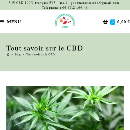
Skip
🇫🇷 CBD 100% français 🇫🇷 - mail : gourmandisescbd@gmail.com -
Téléphone : 06.95.21.69.46
to
content
MENU
0,00
€
0
Tout savoir sur le CBD
>
Blog
>
Tout savoir sur le CBD