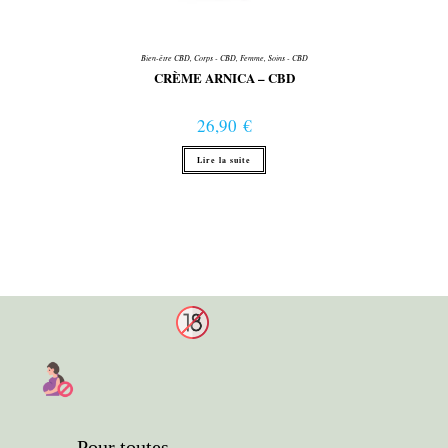
Bien-être CBD
,
Corps - CBD
,
Femme
,
Soins - CBD
CRÈME ARNICA – CBD
26,90
€
Lire la suite
Pour toutes