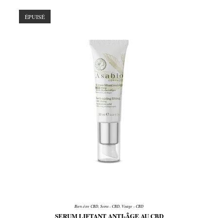
ÉPUISÉ
Bien-être CBD
,
Soins - CBD
,
Visage - CBD
SERUM LIFTANT ANTI-ÂGE AU CBD