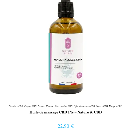
Bien-être CBD
,
Corps - CBD
,
Femme
,
Homme
,
Nouveautés - CBD
,
Offre du moment CBD
,
Soins - CBD
,
Visage - CBD
Huile de massage CBD 1% – Nature & CBD
22,90
€