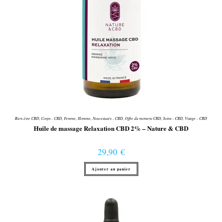
Bien-être CBD
,
Corps - CBD
,
Femme
,
Homme
,
Nouveautés - CBD
,
Offre du moment CBD
,
Soins - CBD
,
Visage - CBD
Huile de massage Relaxation CBD 2% – Nature & CBD
29,90
€
Ajouter au panier