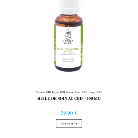
Bien-être CBD
,
Corps - CBD
,
Femme
,
Soins - CBD
,
Visage - CBD
HUILE DE SOIN AU CBD – 300 MG
29,90
€
Lire la suite