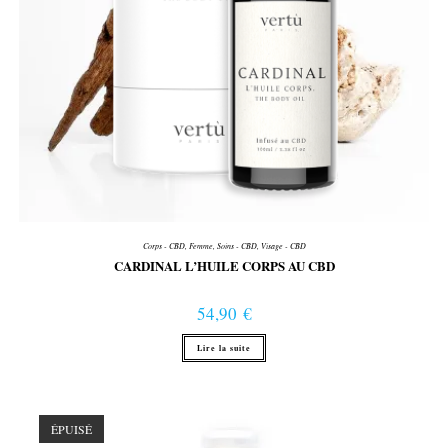
Corps - CBD
,
Femme
,
Soins - CBD
,
Visage - CBD
CARDINAL L’HUILE CORPS AU CBD
54,90
€
Lire la suite
ÉPUISÉ