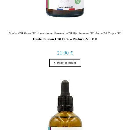
Bien-être CBD
,
Corps - CBD
,
Femme
,
Homme
,
Nouveautés - CBD
,
Offre du moment CBD
,
Soins - CBD
,
Visage - CBD
Huile de soin CBD 2% – Nature & CBD
21,90
€
Ajouter au panier