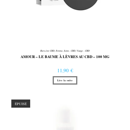
Bien-être CBD
,
Femme
,
Soins - CBD
,
Visage - CBD
AMOUR – LE BAUME À LÈVRES AU CBD – 100 MG
11,90
€
Lire la suite
ÉPUISÉ