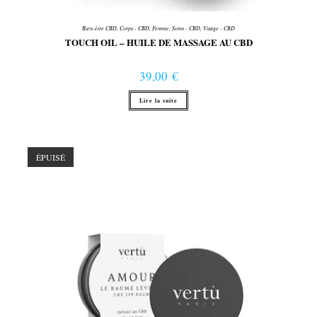
Bien-être CBD
,
Corps - CBD
,
Femme
,
Soins - CBD
,
Visage - CBD
TOUCH OIL – HUILE DE MASSAGE AU CBD
39,00
€
Lire la suite
ÉPUISÉ