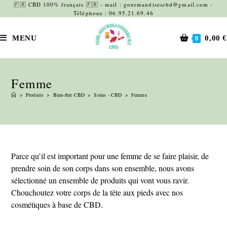
Skip
🇫🇷 CBD 100% français 🇫🇷 - mail : gourmandisescbd@gmail.com -
Téléphone : 06.95.21.69.46
to
content
MENU
0,00
€
0
Femme
>
Produits
>
Bien-être CBD
>
Soins - CBD
>
Femme
Parce qu’il est important pour une femme de se faire plaisir, de
prendre soin de son corps dans son ensemble, nous avons
sélectionné un ensemble de produits qui vont vous ravir.
Chouchoutez votre corps de la tête aux pieds avec nos
cosmétiques à base de CBD.