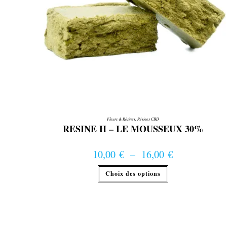
Fleurs & Résines
,
Résines CBD
RESINE H – LE MOUSSEUX 30%
10,00
€
–
16,00
€
Plage de prix : 10,00 € à 16,00 €
Ce
Choix des options
produit
a
plusieurs
variations.
Les
options
peuvent
être