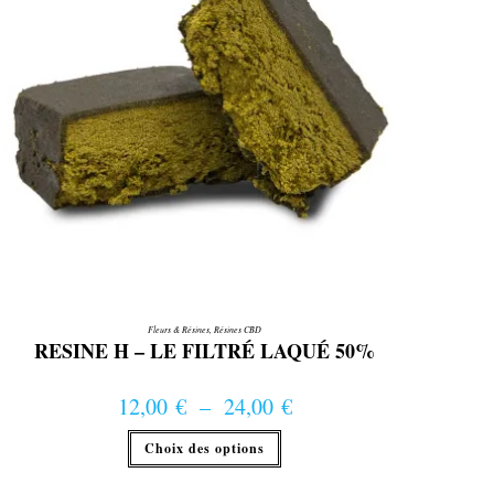
Fleurs & Résines
,
Résines CBD
RESINE H – LE FILTRÉ LAQUÉ 50%
12,00
€
–
24,00
€
Plage de prix : 12,00 € à 24,00 €
Ce
Choix des options
produit
a
plusieurs