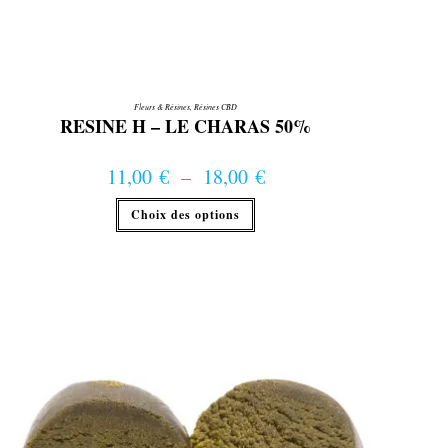
Fleurs & Résines
,
Résines CBD
RESINE H – LE CHARAS 50%
11,00
€
–
18,00
€
Plage de prix : 11,00 € à 18,00 €
Ce
Choix des options
produit
a
plusieurs
variations.
Les
options
peuvent
être
choisies
sur
la
page
du
produit