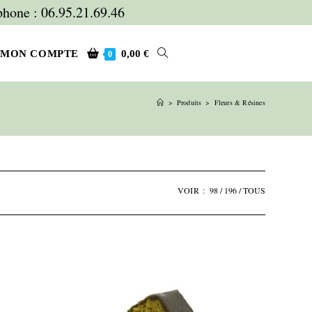
hone : 06.95.21.69.46
TOGGLE
MON COMPTE
0,00
€
0
>
Produits
>
Fleurs & Résines
WEBSITE
SEARCH
VOIR :
98
196
TOUS