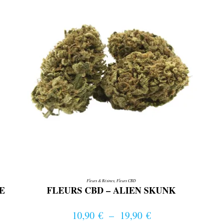
choisies
sur
la
page
du
produit
Fleurs & Résines
,
Fleurs CBD
E
FLEURS CBD – ALIEN SKUNK
10,90
€
–
19,90
€
Plage de prix : 10,90 € à 19,90 €