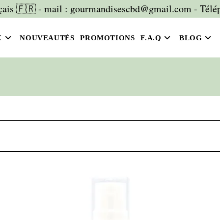
is 🇫🇷 - mail : gourmandisescbd@gmail.com - Télép
X
NOUVEAUTÉS
PROMOTIONS
F.A.Q
BLOG