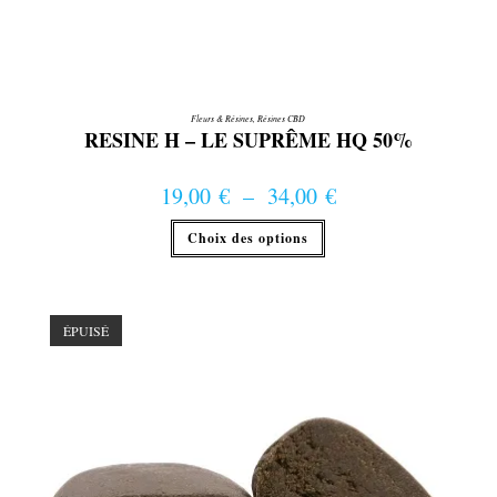
Fleurs & Résines
,
Résines CBD
RESINE H – LE SUPRÊME HQ 50%
19,00
€
–
34,00
€
Plage de prix : 19,00 € à 34,00 €
Ce
Choix des options
produit
a
plusieurs
variations.
Les
options
ÉPUISÉ
peuvent
être
choisies
sur
la
page
du
produit