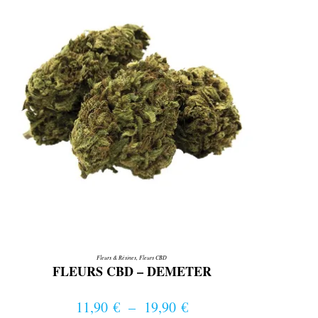
choisies
sur
la
page
du
produit
Fleurs & Résines
,
Fleurs CBD
FLEURS CBD – DEMETER
11,90
€
–
19,90
€
Plage de prix : 11,90 € à 19,90 €