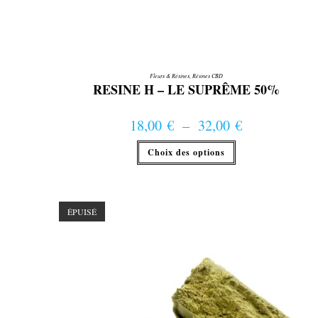
Fleurs & Résines
,
Résines CBD
RESINE H – LE SUPRÊME 50%
18,00
€
–
32,00
€
Plage de prix : 18,00 € à 32,00 €
Ce
Choix des options
produit
a
plusieurs
variations.
Les
options
ÉPUISÉ
peuvent
être
choisies
sur
la
page
du
produit