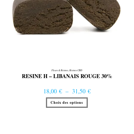
Fleurs & Résines
,
Résines CBD
RESINE H – LIBANAIS ROUGE 30%
18,00
€
–
31,50
€
Plage de prix : 18,00 € à 31,50 €
Ce
Choix des options
produit
a
plusieurs
variations.
Les
options
peuvent
être