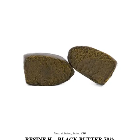
Fleurs & Résines
,
Résines CBD
RESINE H – BLACK BUTTER 70%