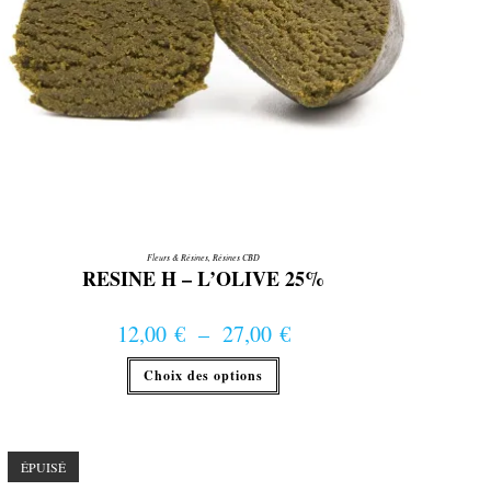
Fleurs & Résines
,
Résines CBD
RESINE H – L’OLIVE 25%
12,00
€
–
27,00
€
Plage de prix : 12,00 € à 27,00 €
Ce
Choix des options
produit
a
plusieurs
variations.
Les
options
ÉPUISÉ
peuvent
être