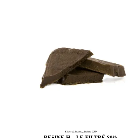
Fleurs & Résines
,
Résines CBD
RESINE H – LE FILTRÉ 80%