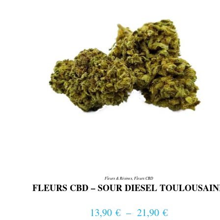
choisies
sur
la
page
du
produit
Fleurs & Résines
,
Fleurs CBD
FLEURS CBD – SOUR DIESEL TOULOUSAIN
13,90
€
–
21,90
€
Plage de prix : 13,90 € à 21,90 €