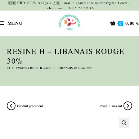
Skip
🇫🇷 CBD 100% français 🇫🇷 - mail : gourmandisescbd@gmail.com -
Téléphone : 06.95.21.69.46
to
content
MENU
0,00
€
0
RESINE H – LIBANAIS ROUGE
30%
>
Produits CBD
>
RESINE H – LIBANAIS ROUGE 30%
Produit précédent
Produit suivant
🔍