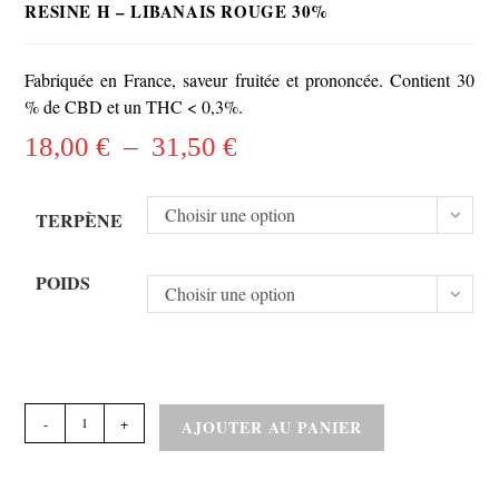
RESINE H – LIBANAIS ROUGE 30%
Fabriquée en France, saveur fruitée et prononcée. Contient 30
% de CBD et un THC < 0,3%.
18,00
€
–
31,50
€
Plage
de
prix :
18,00 €
à
31,50 €
Choisir une option
TERPÈNE
POIDS
Choisir une option
quantité
-
+
AJOUTER AU PANIER
de
RESINE
H