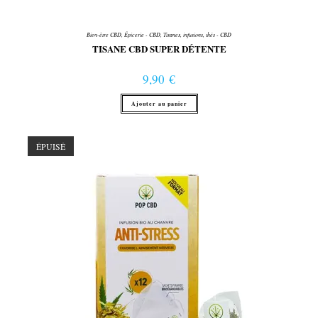
Bien-être CBD
,
Épicerie - CBD
,
Tisanes, infusions, thés - CBD
TISANE CBD SUPER DÉTENTE
9,90
€
Ajouter au panier
ÉPUISÉ