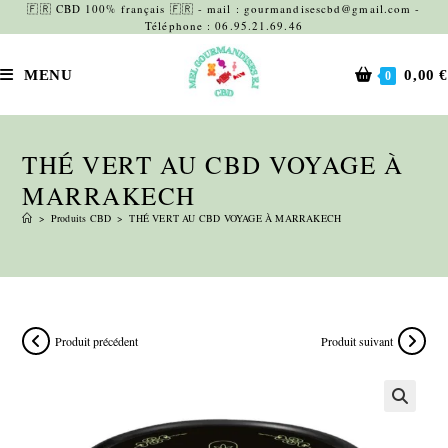
Skip
🇫🇷 CBD 100% français 🇫🇷 - mail : gourmandisescbd@gmail.com -
Téléphone : 06.95.21.69.46
to
content
MENU
0,00
€
0
THÉ VERT AU CBD VOYAGE À
MARRAKECH
>
Produits CBD
>
THÉ VERT AU CBD VOYAGE À MARRAKECH
Produit précédent
Produit suivant
🔍