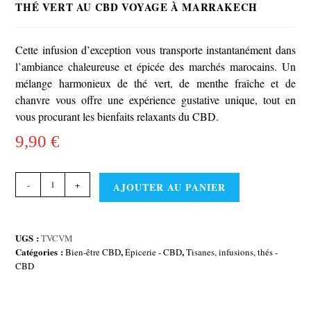
THÉ VERT AU CBD VOYAGE À MARRAKECH
Cette infusion d’exception vous transporte instantanément dans
l’ambiance chaleureuse et épicée des marchés marocains. Un
mélange harmonieux de thé vert, de menthe fraîche et de
chanvre vous offre une expérience gustative unique, tout en
vous procurant les bienfaits relaxants du CBD.
9,90
€
quantité
-
+
AJOUTER AU PANIER
de
THÉ
VERT
AU
UGS :
TVCVM
CBD
Catégories :
,
,
Bien-être CBD
Épicerie - CBD
Tisanes, infusions, thés -
VOYAGE
CBD
À
MARRAKECH