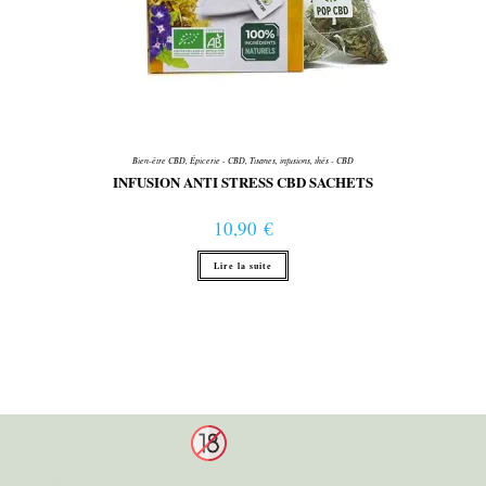
Bien-être CBD
,
Épicerie - CBD
,
Tisanes, infusions, thés - CBD
INFUSION ANTI STRESS CBD SACHETS
10,90
€
Lire la suite