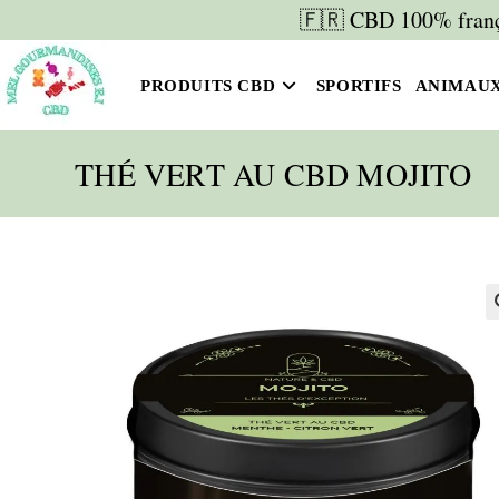
Skip
🇫🇷 CBD 100% frança
to
content
PRODUITS CBD
SPORTIFS
ANIMAU
THÉ VERT AU CBD MOJITO