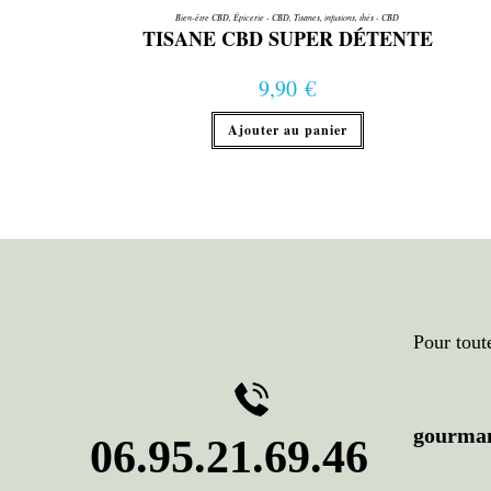
Bien-être CBD
,
Épicerie - CBD
,
Tisanes, infusions, thés - CBD
TISANE CBD SUPER DÉTENTE
9,90
€
Ajouter au panier
Pour tout
gourma
06.95.21.69.4
6