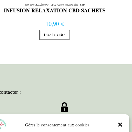
Bien-être CBD
,
Épicerie - CBD
,
Tisanes, infusions, thés - CBD
INFUSION RELAXATION CBD SACHETS
10,90
€
Lire la suite
ontacter :
e
Paiement
Gérer le consentement aux cookies