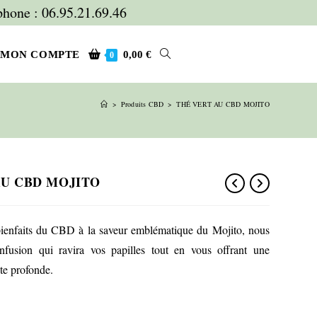
hone : 06.95.21.69.46
TOGGLE
MON COMPTE
0,00
€
0
>
Produits CBD
>
THÉ VERT AU CBD MOJITO
WEBSITE
SEARCH
AU CBD MOJITO
bienfaits du CBD à la saveur emblématique du Mojito, nous
nfusion qui ravira vos papilles tout en vous offrant une
te profonde.