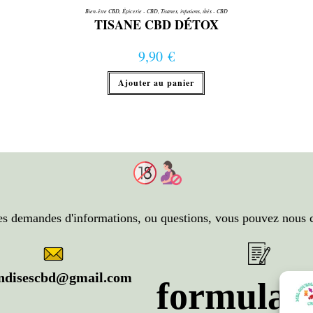
Bien-être CBD
,
Épicerie - CBD
,
Tisanes, infusions, thés - CBD
TISANE CBD DÉTOX
9,90
€
Ajouter au panier
es demandes d'informations, ou questions, vous pouvez nous c
ndisescbd@gmail.com
formulair