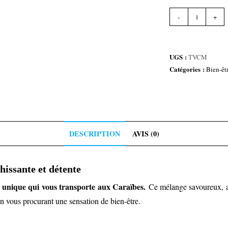
quantité
-
+
de
THÉ
VERT
UGS :
TVCM
AU
Catégories :
Bien-êt
CBD
MOJITO
DESCRIPTION
AVIS (0)
issante et détente
 unique qui vous transporte aux Caraïbes.
Ce mélange savoureux, all
n vous procurant une sensation de bien-être.