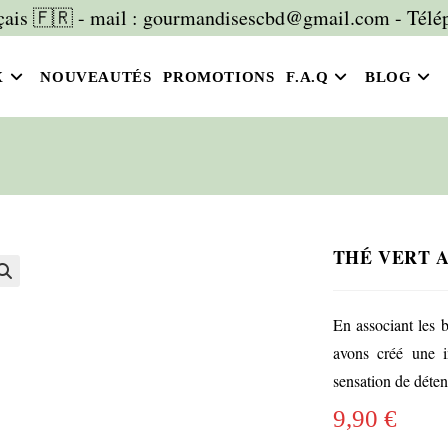
is 🇫🇷 - mail : gourmandisescbd@gmail.com - Télép
X
NOUVEAUTÉS
PROMOTIONS
F.A.Q
BLOG
THÉ VERT 
🔍
En associant les 
avons créé une i
sensation de déten
9,90
€