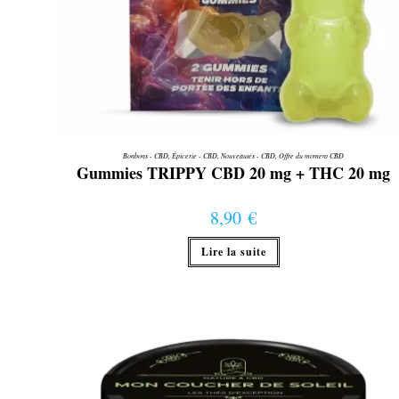
Bonbons - CBD
,
Épicerie - CBD
,
Nouveautés - CBD
,
Offre du moment CBD
Gummies TRIPPY CBD 20 mg + THC 20 mg
8,90
€
Lire la suite