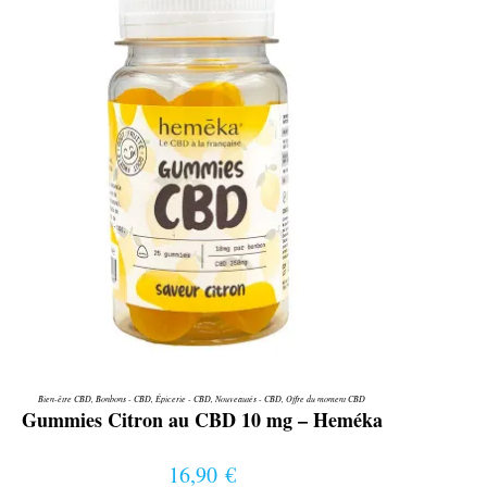
Bien-être CBD
,
Bonbons - CBD
,
Épicerie - CBD
,
Nouveautés - CBD
,
Offre du moment CBD
Gummies Citron au CBD 10 mg – Heméka
16,90
€