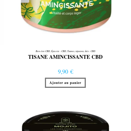
Bien-être CBD
,
Épicerie - CBD
,
Tisanes, infusions, thés - CBD
TISANE AMINCISSANTE CBD
9,90
€
Ajouter au panier