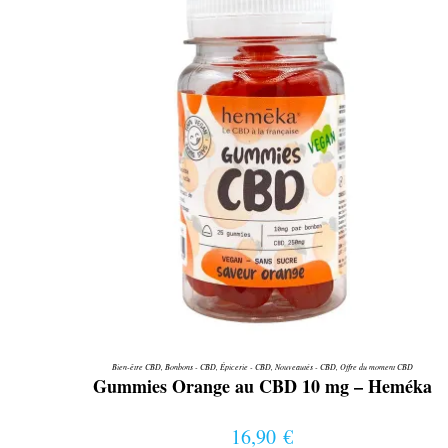
Bien-être CBD
,
Bonbons - CBD
,
Épicerie - CBD
,
Nouveautés - CBD
,
Offre du moment CBD
Gummies Orange au CBD 10 mg – Heméka
16,90
€