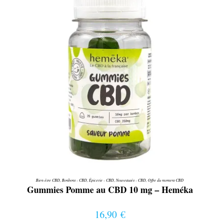
Bien-être CBD
,
Bonbons - CBD
,
Épicerie - CBD
,
Nouveautés - CBD
,
Offre du moment CBD
Gummies Pomme au CBD 10 mg – Heméka
16,90
€