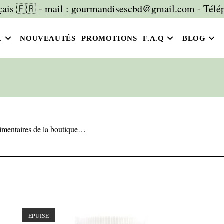
is 🇫🇷 - mail : gourmandisescbd@gmail.com - Télép
X
NOUVEAUTÉS
PROMOTIONS
F.A.Q
BLOG
limentaires de la boutique…
ÉPUISÉ