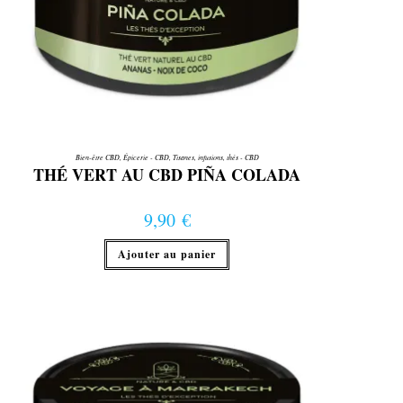
Bien-être CBD
,
Épicerie - CBD
,
Tisanes, infusions, thés - CBD
THÉ VERT AU CBD PIÑA COLADA
9,90
€
Ajouter au panier