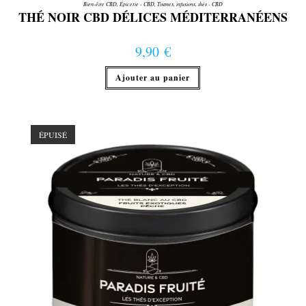
Bien-être CBD
,
Épicerie - CBD
,
Tisanes, infusions, thés - CBD
THÉ NOIR CBD DÉLICES MÉDITERRANÉENS
9,90
€
Ajouter au panier
ÉPUISÉ