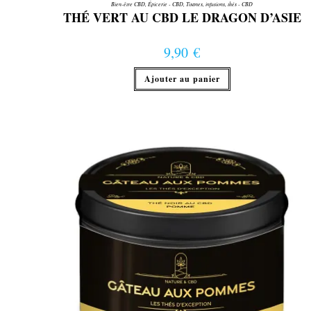
Bien-être CBD
,
Épicerie - CBD
,
Tisanes, infusions, thés - CBD
THÉ VERT AU CBD LE DRAGON D’ASIE
9,90
€
Ajouter au panier