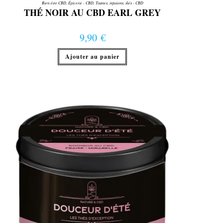
Bien-être CBD
,
Épicerie - CBD
,
Tisanes, infusions, thés - CBD
THÉ NOIR AU CBD EARL GREY
9,90
€
Ajouter au panier