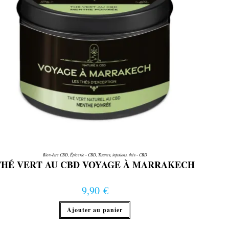
Bien-être CBD
,
Épicerie - CBD
,
Tisanes, infusions, thés - CBD
THÉ VERT AU CBD VOYAGE À MARRAKECH
9,90
€
Ajouter au panier