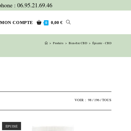
hone : 06.95.21.69.46
TOGGLE
MON COMPTE
0,00
€
0
>
Produits
>
Bien-être CBD
>
Épicerie - CBD
WEBSITE
SEARCH
VOIR :
98
196
TOUS
ÉPUISÉ