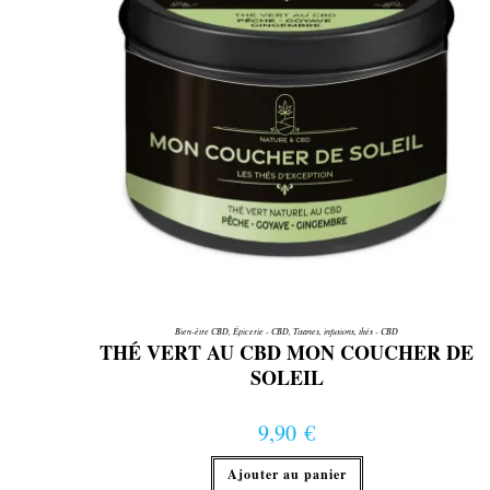
Bien-être CBD
,
Épicerie - CBD
,
Tisanes, infusions, thés - CBD
THÉ VERT AU CBD MON COUCHER DE
SOLEIL
9,90
€
Ajouter au panier